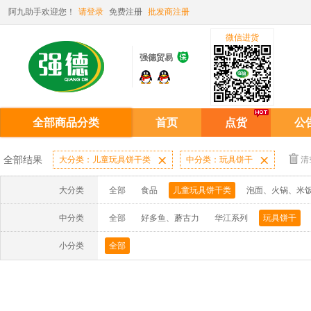
阿九助手欢迎您！
请登录
免费注册
批发商注册
微信进货

强德贸易
全部商品分类
首页
点货
公
全部结果
大分类：儿童玩具饼干类

中分类：玩具饼干

清
大分类
全部
食品
儿童玩具饼干类
泡面、火锅、米
中分类
全部
好多鱼、蘑古力
华江系列
玩具饼干
小分类
全部