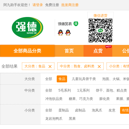
阿九助手欢迎您！
请登录
免费注册
批发商注册
微信进货

强德贸易
全部商品分类
首页
点货
公
全部结果
大分类：食品

中分类：熟食、卤料类

小分类：有
大分类
全部
食品
儿童玩具饼干类
泡面、火锅、米
中分类
全部
5毛系列
1元系列
饼干、面包、糕点类
冲泡饮品类
糖果、巧克力类
膨化类
果脯、
小分类
全部
蛋制品
卤制品
泡凤爪
友意
有情
龙岩泡鸭爪
黑果