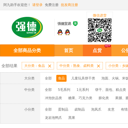
阿九助手欢迎您！
请登录
免费注册
批发商注册
微信进货

强德贸易
全部商品分类
首页
点货
公
全部结果
大分类：食品

中分类：熟食、卤料类

小分类：乡
大分类
全部
食品
儿童玩具饼干类
泡面、火锅、米
中分类
全部
5毛系列
1元系列
饼干、面包、糕点类
冲泡饮品类
糖果、巧克力类
膨化类
果脯、
小分类
全部
蛋制品
卤制品
泡凤爪
友意
有情
龙岩泡鸭爪
黑果