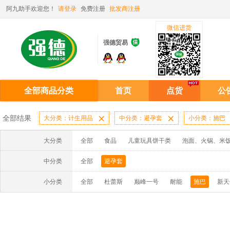
阿九助手欢迎您！
请登录
免费注册
批发商注册
微信进货

强德贸易
全部商品分类
首页
点货
公
全部结果
大分类：计生用品

中分类：避孕套

小分类：施巴
大分类
全部
食品
儿童玩具饼干类
泡面、火锅、米
中分类
全部
避孕套
小分类
全部
杜蕾斯
巅峰一号
耐能
施巴
新天