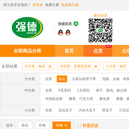
阿九助手欢迎您！
请登录
免费注册
批发商注册
微信进货

强德贸易
全部商品分类
首页
点货
公
全部结果
大分类：食品

中分类：坚果炒货类

小分类：锅巴
大分类
全部
食品
儿童玩具饼干类
泡面、火锅、米
中分类
全部
5毛系列
1元系列
饼干、面包、糕点类
冲泡饮品类
糖果、巧克力类
膨化类
果脯、
小分类
全部
洽洽瓜子
大好大瓜子
西瓜子
兰花豆


新品
价格
销量
补货历史
排序：