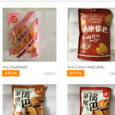
伊达140g香辣锅巴
食令元160g小米锅巴(麻辣)
查看价格
查看价格
已购买
0
已