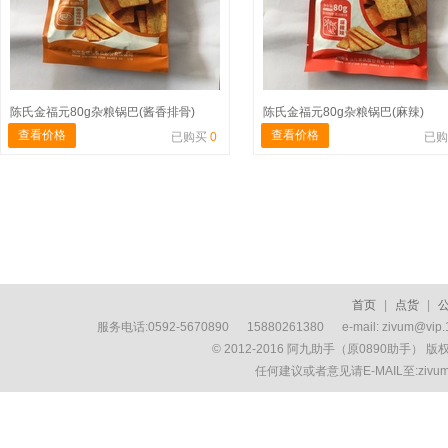
陈氏金福元80g杂粮锅巴(酱香排骨)
陈氏金福元80g杂粮锅巴(麻辣)
查看价格
查看价格
已购买
0
已
首页
|
点货
|
服务电话:0592-5670890 15880261380 e-mail: zivum
© 2012-2016 阿九助手（原0890助手） 
任何建议或者意见请E-MAIL至:ziv