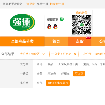
阿九助手欢迎您！
请登录
免费注册
批发商注册
微信进货

强德贸易
全部商品分类
首页
点货
公
全部结果
大分类：特价区

中分类：可比克

小分类：105g
大分类
全部
食品
儿童玩具饼干类
泡面、火锅、米
中分类
全部
果冻类
好丽友
可比克
小分类
全部
105g可比克薯片