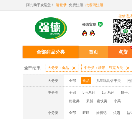
阿九助手欢迎您！
请登录
免费注册
批发商注册
微信进

强德贸易
全部商品分类
首页
点货
全部结果
大分类：食品

中分类：糖果、巧克力类

大分类
全部
食品
儿童玩具饼干类
泡
中分类
全部
5毛系列
1元系列
饼干、
膨化类
果脯、蜜饯类
小菜
小分类
全部
旺旺
徐福记
炫迈
益