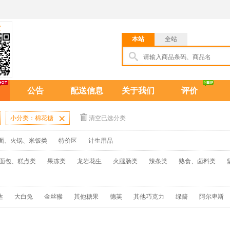
货
本站
全站
公告
配送信息
关于我们
评价
小分类：棉花糖

清空已选分类
面、火锅、米饭类
特价区
计生用品
面包、糕点类
果冻类
龙岩花生
火腿肠类
辣条类
熟食、卤料类
达
大白兔
金丝猴
其他糖果
德芙
其他巧克力
绿箭
阿尔卑斯