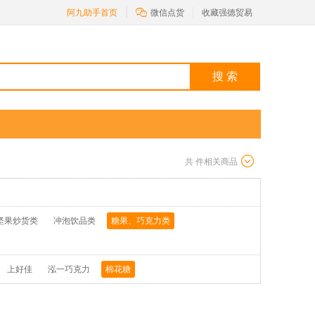

阿九助手首页
微信点货
收藏强德贸易
搜 索
共
件相关商品
坚果炒货类
冲泡饮品类
糖果、巧克力类
上好佳
泓一巧克力
棉花糖