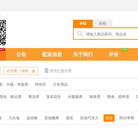
货
本站
全站
公告
配送信息
关于我们
评价
小分类：绿箭

清空已选分类
面、火锅、米饭类
特价区
计生用品
面包、糕点类
果冻类
龙岩花生
火腿肠类
辣条类
熟食、卤料类
达
大白兔
金丝猴
其他糖果
德芙
其他巧克力
绿箭
阿尔卑斯