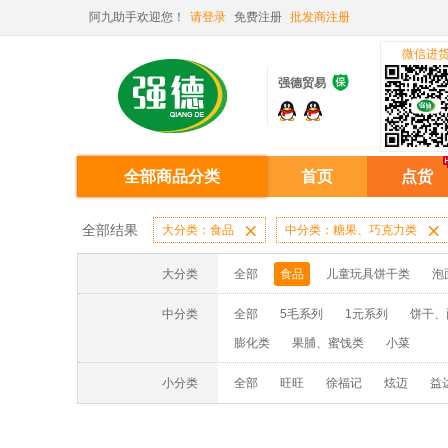
阿九助手欢迎您！
请登录
免费注册
批发商注册
微信进

强德贸易
全部商品分类
首页
点货
全部结果
大分类：食品

中分类：糖果、巧克力类

大分类
全部
食品
儿童玩具饼干类
泡
中分类
全部
5毛系列
1元系列
饼干、
膨化类
果脯、蜜饯类
小菜
小分类
全部
旺旺
徐福记
炫迈
益