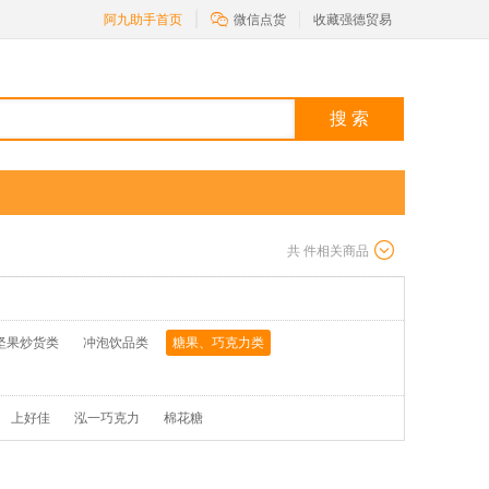

阿九助手首页
微信点货
收藏强德贸易
搜 索
共
件相关商品
坚果炒货类
冲泡饮品类
糖果、巧克力类
上好佳
泓一巧克力
棉花糖